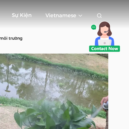
Sự Kiện
Vietnamese
 môi trường