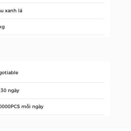
u xanh lá
kg
gotiable
-30 ngày
0000PCS mỗi ngày