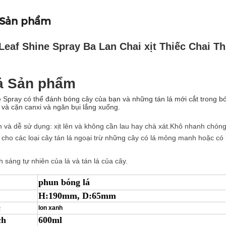
 Sản phẩm
Leaf Shine Spray Ba Lan Chai xịt Thiếc Chai Th
ả Sản phẩm
e Spray có thể đánh bóng cây của bạn và những tán lá mới cắt trong b
và cặn canxi và ngăn bụi lắng xuống.
 và dễ sử dụng: xịt lên và không cần lau hay chà xát.Khô nhanh chóng
cho các loại cây tán lá ngoại trừ những cây có lá mỏng manh hoặc có 
h sáng tự nhiên của lá và tán lá của cây.
phun bóng lá
H:190mm, D:65mm
c
lon xanh
ch
600ml