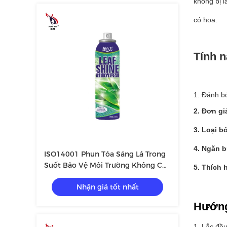
không bị l
có hoa.
Tính 
1. Đánh bó
2. Đơn gi
3. Loại b
4. Ngăn b
ISO14001 Phun Tỏa Sáng Lá Trong
Suốt Bảo Vệ Môi Trường Không Có
5. Thích 
Hại
Nhận giá tốt nhất
Hướng
1. Lắc đều