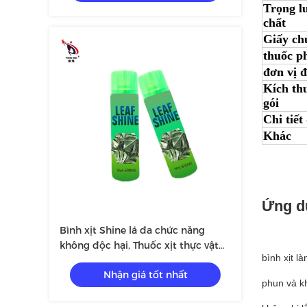
Trọng l
chất
Giấy ch
thuốc p
đơn vị đ
Kích th
gói
Chi tiết
Khác
Ứng d
Bình xịt Shine lá đa chức năng
không độc hại, Thuốc xịt thực vật
bình xịt l
thiếc cho lá sáng bóng
Nhận giá tốt nhất
phun và k