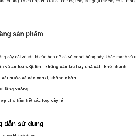
ắng xuống.Thích hợp cho tất cả các loại cây lá ngoại trừ cây có lá m
năng sản phẩm
ng cây cối và tán lá của bạn để có vẻ ngoài bóng bẩy, khỏe mạnh và t
ản và an toàn.Xịt lên - không cần lau hay chà xát - khô nhanh
ỏ vết nước và cặn canxi, không nhờn
ụi lắng xuống
hợp cho hầu hết các loại cây lá
 dẫn sử dụng
 trước khi sử dụng.