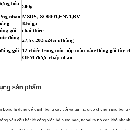
ượng hóa
300g
ứng nhận
MSDS,ISO9001,EN71,BV
hóng
Khí ga
óng gói
chai thiếc
ước đóng
27,5x 20,5x24cm/thùng
 đóng gói
12 chiếc trong một hộp màu nâu/Đóng gói tùy c
OEM được chấp nhận.
ụng sản phẩm
àm bóng lá dùng để đánh bóng cây cối và tán lá, giúp chúng sáng bóng
hông yêu cầu bất kỳ công việc bổ sung nào, ngoài ra nó còn khô nhan