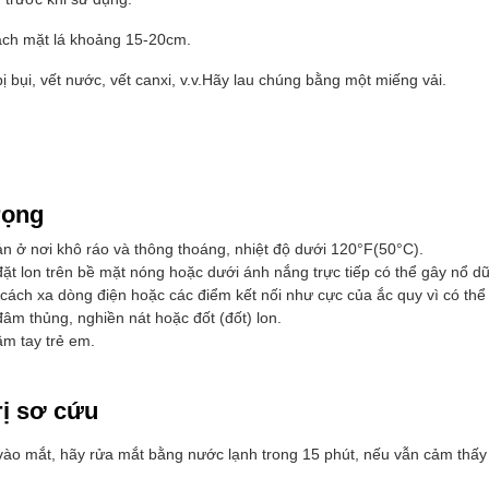
ách mặt lá khoảng 15-20cm.
bị bụi, vết nước, vết canxi, v.v.Hãy lau chúng bằng một miếng vải.
rọng
n ở nơi khô ráo và thông thoáng, nhiệt độ dưới 120°F(50°C).
ặt lon trên bề mặt nóng hoặc dưới ánh nắng trực tiếp có thể gây nổ dữ
cách xa dòng điện hoặc các điểm kết nối như cực của ắc quy vì có thể 
âm thủng, nghiền nát hoặc đốt (đốt) lon.
ầm tay trẻ em.
rị sơ cứu
vào mắt, hãy rửa mắt bằng nước lạnh trong 15 phút, nếu vẫn cảm thấy