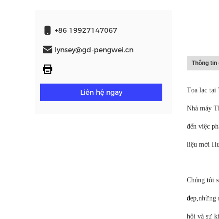
+86 19927147067
lynsey@gd-pengwei.cn
Thông tin
Tọa lạc tạ
Liên hệ ngay
Nhà máy Th
đến việc ph
liệu mới H
Chúng tôi s
đẹp,
những n
hội và sự k