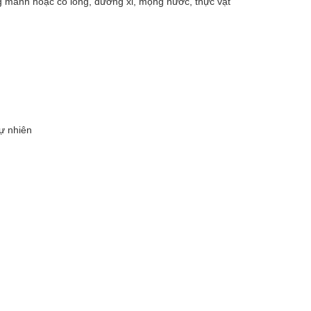
ỏng manh hoặc có lông, dương xỉ, mọng nước, thực vật
ự nhiên