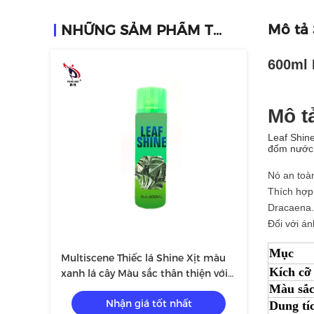
Mô tả
NHỮNG SẢM PHẨM TƯƠNG TỰ
600ml 
Mô t
Leaf Shin
đốm nước 
Nó an toàn
Thích hợp 
Dracaena.
Đối với án
Mục
Multiscene Thiếc lá Shine Xịt màu
Kích cỡ
xanh lá cây Màu sắc thân thiện với
Màu sắ
môi trường
Nhận giá tốt nhất
Dung tí