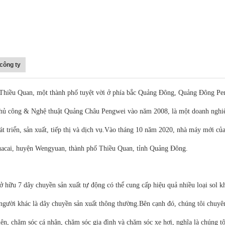
 công ty
i Thiều Quan, một thành phố tuyệt vời ở phía bắc Quảng Đông, Quảng Đông Pe
ủ công & Nghệ thuật Quảng Châu Pengwei vào năm 2008, là một doanh nghiệp
át triển, sản xuất, tiếp thị và dịch vụ.Vào tháng 10 năm 2020, nhà máy mới c
uacai, huyện Wengyuan, thành phố Thiều Quan, tỉnh Quảng Đông.
ở hữu 7 dây chuyền sản xuất tự động có thể cung cấp hiệu quả nhiều loại sol k
gười khác là dây chuyền sản xuất thông thường.Bên cạnh đó, chúng tôi chuyên
iện, chăm sóc cá nhân, chăm sóc gia đình và chăm sóc xe hơi, nghĩa là chúng tô