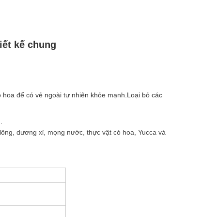
iết kế chung
ó hoa để có vẻ ngoài tự nhiên khỏe mạnh.Loại bỏ các
.
lông, dương xỉ, mọng nước, thực vật có hoa, Yucca và